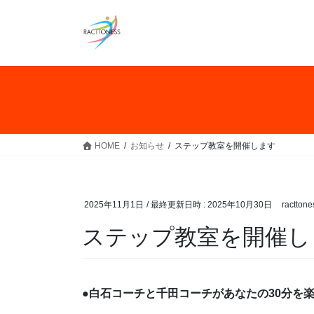
コ
ナ
ン
ビ
テ
ゲ
ン
ー
ツ
シ
へ
ョ
ス
ン
キ
に
ッ
移
HOME
お知らせ
ステップ教室を開催します
プ
動
2025年11月1日
/ 最終更新日時 :
2025年10月30日
racttone
ステップ教室を開催し
●
白石コーチと千田コーチがあなたの30分を